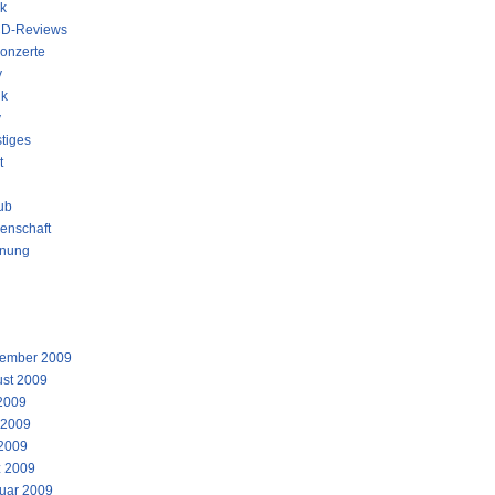
k
D-Reviews
onzerte
y
ik
y
tiges
t
ub
enschaft
nung
STE KOMMENTARE
IV
ember 2009
st 2009
 2009
 2009
2009
 2009
uar 2009