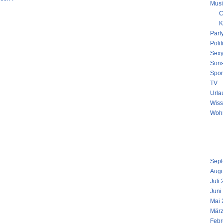
Musi
C
K
Part
Polit
Sex
Sons
Spor
TV
Urla
Wiss
Woh
NEUE
ARCH
Sept
Augu
Juli
Juni
Mai 
März
Febr