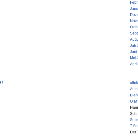
Febr
Janu
Dez
Nov
Okto
Sept
Augu
Juli
Juni
Mai 
Apri
LINKS
 !
alin
Aut
Bier
Olaf
Hann
Schm
Sub
T-Sh
Der 