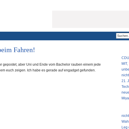
beim Fahren!
POPU
CDU 
MIT,
ehr gepostet, aber Uni und Ende vom Bachelor rauben einem jede
unbe
rotzdem euch zeigen. Ich habe es gerade auf engadget gefunden.
nich
21. 
Tech
neue
Miya
NEUS
nich
Wahl
Leg 