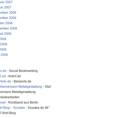
uar 2007
ar 2007
ember 2006
ember 2006
ber 2006
ember 2006
st 2006
 2006
 2006
2006
l 2006
ko.de
- Social Bookmarking
oCad
- AutoCad
Perle.de
- Bierperle.de
 Hannemann Metallgestaltung
- Olaf
emann Metallgestaltung
iedearbeiten
road
- Rockband aus Berlin
irt Blog – Scoutee
- Scoutee.de â€“
T-Shirt Blog