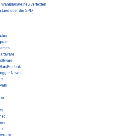
Wahlplakate neu vertexten
 Lied über die SPD
GORIEN
cher
puter
ames
ardware
oftware
lan/Freifunk
logger News
ts
ivals
en
dy
net
iere
en
kerecke