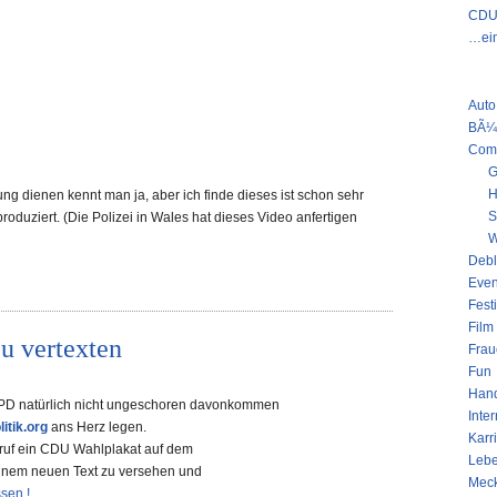
CDU 
…ein
KATE
Auto
BÃ¼
Com
G
H
ng dienen kennt man ja, aber ich finde dieses ist schon sehr
S
roduziert. (Die Polizei in Wales hat dieses Video anfertigen
W
Deb
Even
Fest
Film
u vertexten
Frau
Fun
Han
SPD natürlich nicht ungeschoren davonkommen
Inter
litik.org
ans Herz legen.
Karr
uruf ein CDU Wahlplakat auf dem
Leb
einem neuen Text zu versehen und
Mec
sen !