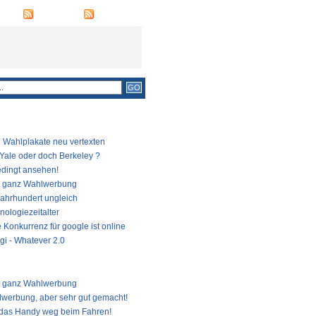
RSS FEED
COMMENTS
LÄRSTE BEITRÄGE
Wahlplakate neu vertexten
 Yale oder doch Berkeley ?
dingt ansehen!
t ganz Wahlwerbung
Jahrhundert ungleich
nologiezeitalter
 Konkurrenz für google ist online
gi - Whatever 2.0
TE BEITRÄGE
t ganz Wahlwerbung
werbung, aber sehr gut gemacht!
das Handy weg beim Fahren!