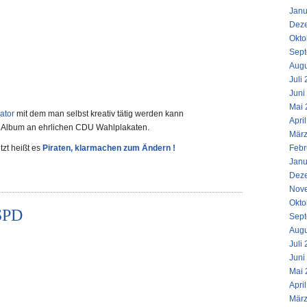
Janu
Dez
Okto
Sept
Augu
Juli
Juni
Mai 
ator
mit dem man selbst kreativ tätig werden kann
Apri
s Album an ehrlichen CDU Wahlplakaten.
März
zt heißt es
Piraten, klarmachen zum Ändern !
Febr
Janu
Dez
Nov
Okto
 SPD
Sept
Augu
Juli
Juni
Mai 
Apri
März