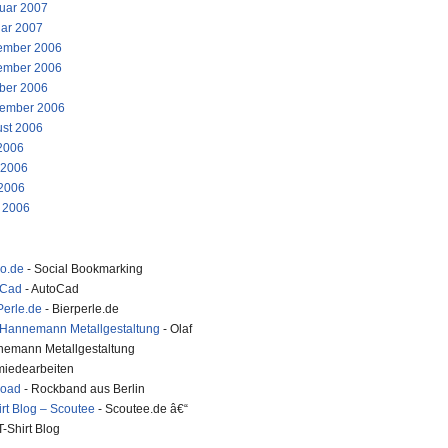
uar 2007
ar 2007
ember 2006
ember 2006
ber 2006
ember 2006
st 2006
 2006
 2006
2006
l 2006
ko.de
- Social Bookmarking
oCad
- AutoCad
Perle.de
- Bierperle.de
 Hannemann Metallgestaltung
- Olaf
emann Metallgestaltung
iedearbeiten
road
- Rockband aus Berlin
irt Blog – Scoutee
- Scoutee.de â€“
T-Shirt Blog