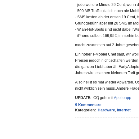
- jede weitere Minute 29 Cent, wenn 
- 500 MB Traffic, da ich noch nie Mobi
- SMS kosten ab der ersten 19 Cent, t
Grundgebühr, aber mit 20 SMS im Mon
- Wlan-Hot-Spots sind nicht dabei! Wi
- iPhone selber: 169,95€, immerhin be
macht zusammen auf 2 Jahre gesehen: 
Ein hoher T-Mobiel Chef sagt, wir wo
Preisen jedoch nicht schaffen werden
die ganzen Liebhaber äh EarlyAdopter
Jahres wird es einen kleineren Tarif
Also heißt es mal wieder Abwarten. O
nicht wirklich sein muss. Andere Fra
UPDATE:
ICQ geht mit
Apolloapp
9 Kommentare
Kategorien:
Hardware
,
Internet