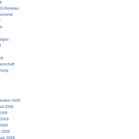
k
D-Reviews
onzerte
y
ik
y
tiges
t
ub
enschaft
nung
STE KOMMENTARE
IV
ember 2009
st 2009
 2009
 2009
2009
 2009
uar 2009