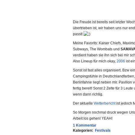
Die Freude ist bereits seit letzter Woc
übertrieben ist, wir haben uns nur end
passt!
Meine Favorits: Kaiser Chiefs, Maxim
Subways, The Wombats und
SAMAV
verdient haben sie ihn sich bei mir sc
Also Lineup für mich okay,
2006
ist ei
Sonst ist fast alles organisiert. Bzw 
Campingstühle in Deutschlandfarben, 
Berlinfahne liegt neben mir. Pavilion 
fertig bereit! Sonst 2 Zelte für 3 Leute
wenn dann richtig.
Der aktuelle
Wetterbericht
ist jedoch 
So Morgen nochmal druck wegen Urla
Arbeit los gehen! YEAH!
1 Kommentar
Kategorien:
Festivals