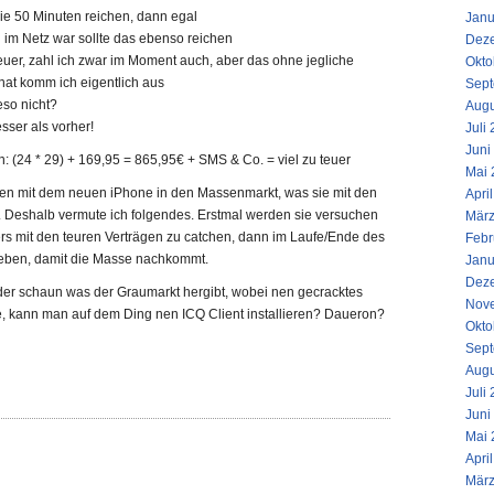
die 50 Minuten reichen, dann egal
Janu
l im Netz war sollte das ebenso reichen
Dez
euer, zahl ich zwar im Moment auch, aber das ohne jegliche
Okto
at komm ich eigentlich aus
Sept
eso nicht?
Augu
sser als vorher!
Juli
Juni
(24 * 29) + 169,95 = 865,95€ + SMS & Co. = viel zu teuer
Mai 
llen mit dem neuen iPhone in den Massenmarkt, was sie mit den
Apri
. Deshalb vermute ich folgendes. Erstmal werden sie versuchen
März
s mit den teuren Verträgen zu catchen, dann im Laufe/Ende des
Febr
 geben, damit die Masse nachkommt.
Janu
Dez
der schaun was der Graumarkt hergibt, wobei nen gecracktes
Nov
ge, kann man auf dem Ding nen ICQ Client installieren? Daueron?
Okto
Sept
Augu
Juli
Juni
Mai 
Apri
März