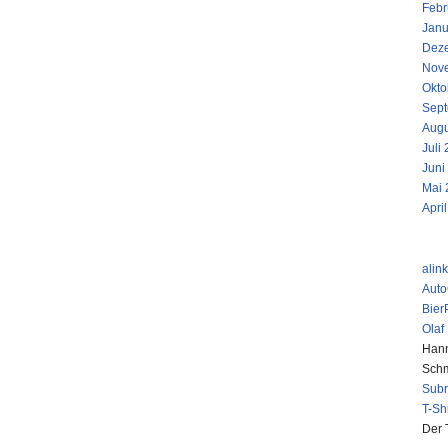
Febr
Janu
Dez
Nov
Okto
Sept
Augu
Juli
Juni
Mai 
Apri
LINKS
alin
Aut
Bier
Olaf
Hann
Schm
Sub
T-Sh
Der 