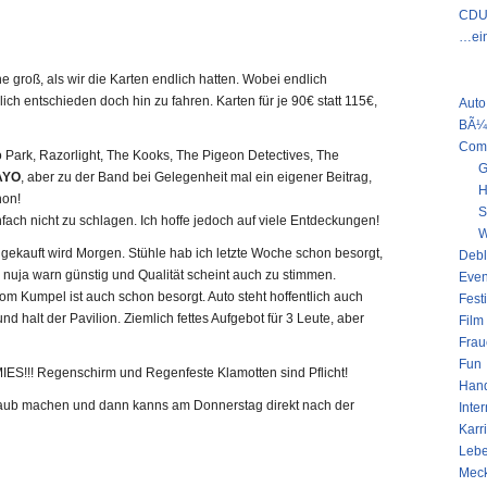
CDU 
…ein
KATE
he groß, als wir die Karten endlich hatten. Wobei endlich
lich entschieden doch hin zu fahren. Karten für je 90€ statt 115€,
Auto
BÃ¼
Com
o Park, Razorlight, The Kooks, The Pigeon Detectives, The
G
AYO
, aber zu der Band bei Gelegenheit mal ein eigener Beitrag,
H
hon!
S
nfach nicht zu schlagen. Ich hoffe jedoch auf viele Entdeckungen!
W
eingekauft wird Morgen. Stühle hab ich letzte Woche schon besorgt,
Deb
nuja warn günstig und Qualität scheint auch zu stimmen.
Even
vom Kumpel ist auch schon besorgt. Auto steht hoffentlich auch
Fest
 und halt der Pavilion. Ziemlich fettes Aufgebot für 3 Leute, aber
Film
Frau
Fun
MIES!!! Regenschirm und Regenfeste Klamotten sind Pflicht!
Han
ub machen und dann kanns am Donnerstag direkt nach der
Inter
Karr
Leb
Mec