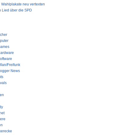
Wahlplakate neu vertexten
 Lied über die SPD
GORIEN
cher
puter
ames
ardware
oftware
lan/Freifunk
logger News
ts
ivals
en
dy
net
iere
en
kerecke