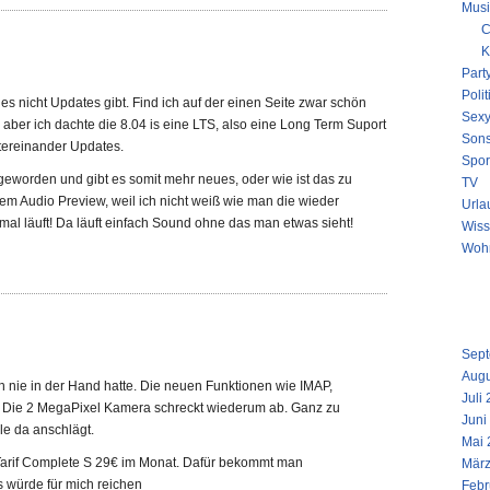
Musi
C
K
Part
Polit
es nicht Updates gibt. Find ich auf der einen Seite zwar schön
Sex
aber ich dachte die 8.04 is eine LTS, also eine Long Term Suport
Sons
ntereinander Updates.
Spor
geworden und gibt es somit mehr neues, oder wie ist das zu
TV
em Audio Preview, weil ich nicht weiß wie man die wieder
Urla
al läuft! Da läuft einfach Sound ohne das man etwas sieht!
Wiss
Woh
NEUE
ARCH
Sept
Augu
ch nie in der Hand hatte. Die neuen Funktionen wie IMAP,
Juli
Die 2 MegaPixel Kamera schreckt wiederum ab. Ganz zu
Juni
le da anschlägt.
Mai 
 Tarif Complete S 29€ im Monat. Dafür bekommt man
März
s würde für mich reichen
Febr