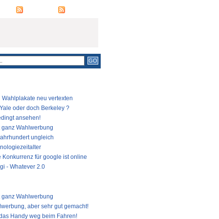
RSS FEED
COMMENTS
LÄRSTE BEITRÄGE
Wahlplakate neu vertexten
 Yale oder doch Berkeley ?
dingt ansehen!
t ganz Wahlwerbung
Jahrhundert ungleich
nologiezeitalter
 Konkurrenz für google ist online
gi - Whatever 2.0
TE BEITRÄGE
t ganz Wahlwerbung
werbung, aber sehr gut gemacht!
das Handy weg beim Fahren!