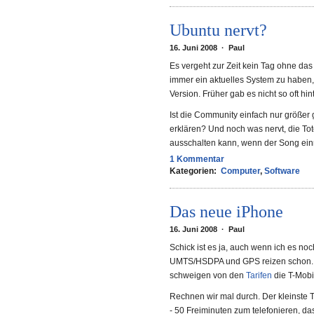
Ubuntu nervt?
16. Juni 2008 · Paul
Es vergeht zur Zeit kein Tag ohne das 
immer ein aktuelles System zu haben, 
Version. Früher gab es nicht so oft hi
Ist die Community einfach nur größer 
erklären? Und noch was nervt, die Tot
ausschalten kann, wenn der Song einm
1 Kommentar
Kategorien:
Computer
,
Software
Das neue iPhone
16. Juni 2008 · Paul
Schick ist es ja, auch wenn ich es no
UMTS/HSDPA und GPS reizen schon. 
schweigen von den
Tarifen
die T-Mobi
Rechnen wir mal durch. Der kleinste
- 50 Freiminuten zum telefonieren, da