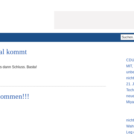
gal kommt
POPU
CDU 
MIT,
is dann Schluss. Basta!
unbe
nich
21. 
Tech
 kommen!!!
neue
Miya
NEUS
nich
Wahl
Leg 