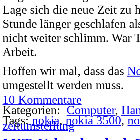
Lage sich die neue Zeit zu h
Stunde länger geschlafen al
nicht weiter schlimm. War T
Arbeit.
Hoffen wir mal, dass das
No
umgestellt werden muss.
10 Kommentare
Kategorien:
Computer
,
Ha
Tags:
nokia
,
nokia 3500
,
no
zeitumstellung