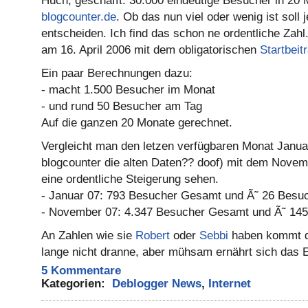
Huch, geschafft. 30.000 eindeutige Besucher in 20 
blogcounter.de
. Ob das nun viel oder wenig ist soll j
entscheiden. Ich find das schon ne ordentliche Zahl.
am 16. April 2006 mit dem obligatorischen
Startbeit
Ein paar Berechnungen dazu:
- macht 1.500 Besucher im Monat
- und rund 50 Besucher am Tag
Auf die ganzen 20 Monate gerechnet.
Vergleicht man den letzen verfügbaren Monat Janua
blogcounter die alten Daten?? doof) mit dem Nove
eine ordentliche Steigerung sehen.
- Januar 07: 793 Besucher Gesamt und Ã˜ 26 Besu
- November 07: 4.347 Besucher Gesamt und Ã˜ 145
An Zahlen wie sie
Robert
oder
Sebbi
haben kommt da
lange nicht dranne, aber mühsam ernährt sich das 
5 Kommentare
Kategorien:
Deblogger News
,
Internet