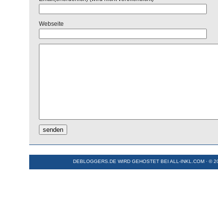
Webseite
DEBLOGGERS.DE WIRD GEHOSTET BEI
ALL-INKL.COM
· © 2