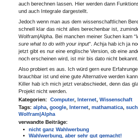
auch berechnen lassen. Hier werden dann Funktion
und auch Integrale dargestellt.
Jedoch wenn man aus dem wissenschaftlichen Bere
schnell klar das nicht alles berechenbar ist, zuminde
Wolfram|Alpha. Bei manchen meiner Suchen kam “
sure what to do with your input
“. Achja hab ich ja n
jetzt gibt es nur eine englische Version, ob eine an
noch erscheinen wird, ist mir bis dato nicht bekannt
Also probiert es aus. Ich würd gern eure Erfahrunge
brauchbar ist und eine gute Alternative werden ka
Killer hab ich mich jetzt verabschiedet, denn das gl
Projekt nicht werden.
Kategorien:
Computer
,
Internet
,
Wissenschaft
Tags:
alpha
,
google
,
Internet
,
mathamatica
,
such
Wolfram|Alpha
verwandte Beiträge:
nicht ganz Wahlwerbung
Wahlwerbung, aber sehr gut gemacht!