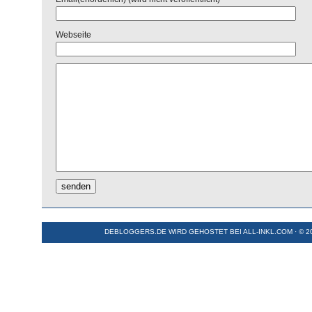
Webseite
DEBLOGGERS.DE WIRD GEHOSTET BEI
ALL-INKL.COM
· © 2