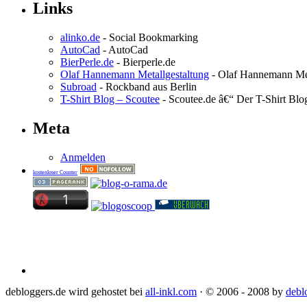
Links
alinko.de
- Social Bookmarking
AutoCad
- AutoCad
BierPerle.de
- Bierperle.de
Olaf Hannemann Metallgestaltung
- Olaf Hannemann Met
Subroad
- Rockband aus Berlin
T-Shirt Blog – Scoutee
- Scoutee.de â€“ Der T-Shirt Blo
Meta
Anmelden
kostenloser Counter
debloggers.de wird gehostet bei
all-inkl.com
· © 2006 - 2008 by
debl