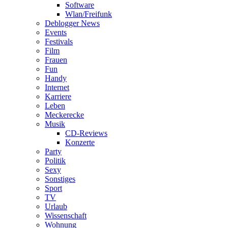
Software
Wlan/Freifunk
Deblogger News
Events
Festivals
Film
Frauen
Fun
Handy
Internet
Karriere
Leben
Meckerecke
Musik
CD-Reviews
Konzerte
Party
Politik
Sexy
Sonstiges
Sport
TV
Urlaub
Wissenschaft
Wohnung