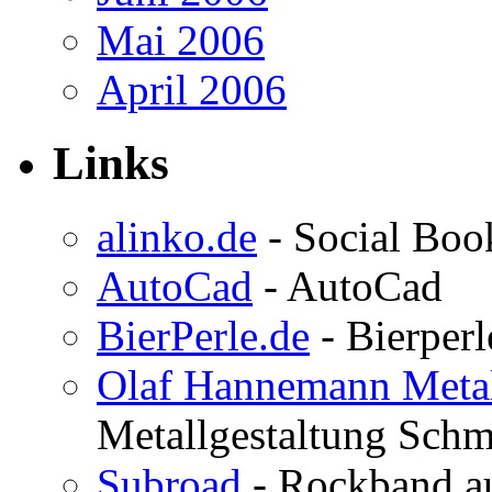
Mai 2006
April 2006
Links
alinko.de
- Social Bo
AutoCad
- AutoCad
BierPerle.de
- Bierperl
Olaf Hannemann Metal
Metallgestaltung Schm
Subroad
- Rockband au