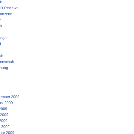
k
D-Reviews
onzerte
y
ik
y
tiges
t
ub
enschaft
nung
STE KOMMENTARE
IV
ember 2009
st 2009
 2009
 2009
2009
 2009
uar 2009