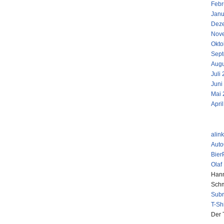
Febr
Janu
Dez
Nov
Okto
Sept
Augu
Juli
Juni
Mai 
Apri
LINKS
alin
Aut
Bier
Olaf
Hann
Schm
Sub
T-Sh
Der 