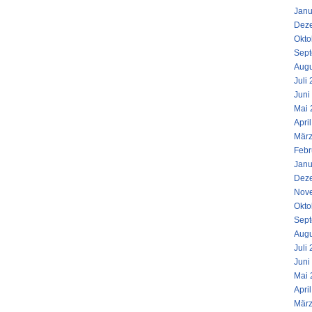
Janu
Dez
Okto
Sept
Augu
Juli
Juni
Mai 
Apri
März
Febr
Janu
Dez
Nov
Okto
Sept
Augu
Juli
Juni
Mai 
Apri
März