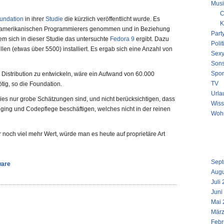
Musi
C
undation
in ihrer
Studie
die kürzlich veröffentlicht wurde. Es
K
s amerikanischen Programmierers genommen und in Beziehung
Part
m sich in dieser Studie das untersuchte
Fedora 9
ergibt. Dazu
Polit
en (etwas über 5500) installiert. Es ergab sich eine Anzahl von
Sex
Sons
Spor
Distribution zu entwickeln, wäre ein Aufwand von 60.000
TV
tig, so die Foundation.
Urla
 dies nur grobe Schätzungen sind, und nicht berücksichtigen, dass
Wiss
ging und Codepflege beschäftigen, welches nicht in der reinen
Woh
NEUE
 noch viel mehr Wert, würde man es heute auf proprietäre Art
ARCH
Sept
ware
Augu
Juli
Juni
Mai 
März
Febr