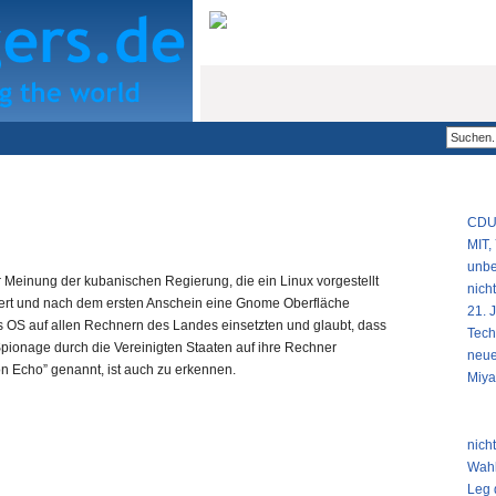
RSS FEED
POPU
CDU 
MIT,
unbe
 Meinung der kubanischen Regierung, die ein Linux vorgestellt
nich
iert und nach dem ersten Anschein eine Gnome Oberfläche
21. 
s OS auf allen Rechnern des Landes einsetzten und glaubt, dass
Tech
pionage durch die Vereinigten Staaten auf ihre Rechner
neue
on Echo” genannt, ist auch zu erkennen.
Miya
NEUS
nich
Wahl
Leg 