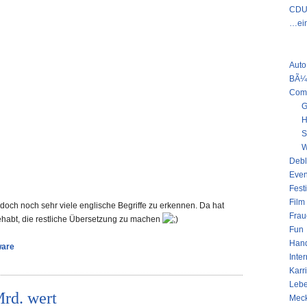
CDU 
…ein
KATE
Auto
BÃ¼
Com
G
H
S
W
Deb
Even
Fest
Film
doch noch sehr viele englische Begriffe zu erkennen. Da hat
Frau
habt, die restliche Übersetzung zu machen
Fun
Han
ware
Inter
Karr
Leb
Mrd. wert
Mec