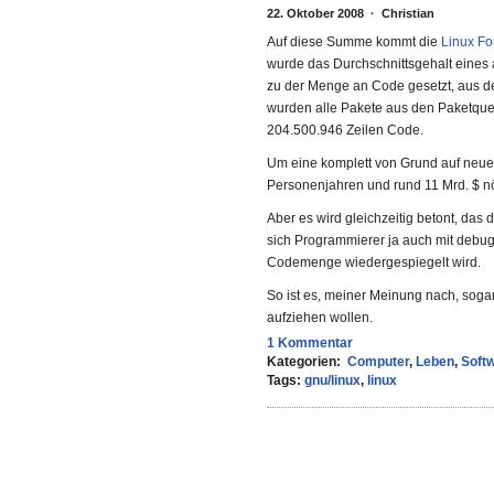
22. Oktober 2008 · Christian
Auf diese Summe kommt die
Linux Fo
wurde das Durchschnittsgehalt eine
zu der Menge an Code gesetzt, aus de
wurden alle Pakete aus den Paketquell
204.500.946 Zeilen Code.
Um eine komplett von Grund auf neue 
Personenjahren und rund 11 Mrd. $ nö
Aber es wird gleichzeitig betont, das
sich Programmierer ja auch mit debug
Codemenge wiedergespiegelt wird.
So ist es, meiner Meinung nach, sogar
aufziehen wollen.
1 Kommentar
Kategorien:
Computer
,
Leben
,
Soft
Tags:
gnu/linux
,
linux