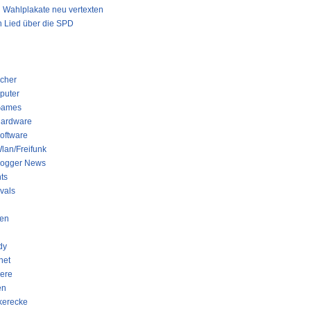
Wahlplakate neu vertexten
 Lied über die SPD
GORIEN
cher
puter
ames
ardware
oftware
lan/Freifunk
logger News
ts
ivals
en
dy
net
iere
en
kerecke