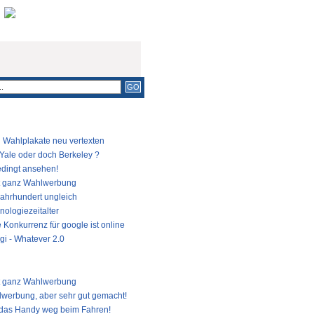
COMMENTS
LÄRSTE BEITRÄGE
Wahlplakate neu vertexten
 Yale oder doch Berkeley ?
dingt ansehen!
t ganz Wahlwerbung
Jahrhundert ungleich
nologiezeitalter
 Konkurrenz für google ist online
gi - Whatever 2.0
TE BEITRÄGE
t ganz Wahlwerbung
werbung, aber sehr gut gemacht!
das Handy weg beim Fahren!