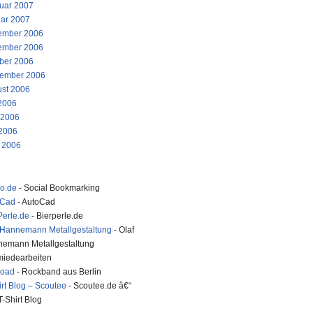
uar 2007
ar 2007
ember 2006
ember 2006
ber 2006
ember 2006
st 2006
 2006
 2006
2006
l 2006
ko.de
- Social Bookmarking
oCad
- AutoCad
Perle.de
- Bierperle.de
 Hannemann Metallgestaltung
- Olaf
emann Metallgestaltung
iedearbeiten
road
- Rockband aus Berlin
irt Blog – Scoutee
- Scoutee.de â€“
T-Shirt Blog