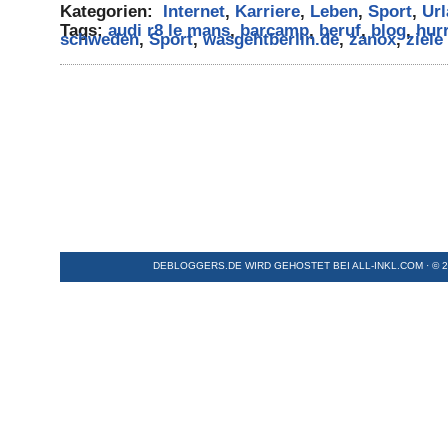
Kategorien:
Internet
,
Karriere
,
Leben
,
Sport
,
Ur
Tags:
audi r8 le mans
,
barcamp
,
beruf
,
blog
,
hur
schweden
,
Sport
,
wasgehtberlin.de
,
zanox
,
ziele
DEBLOGGERS.DE WIRD GEHOSTET BEI
ALL-INKL.COM
· © 