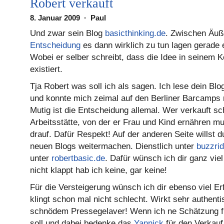
Robert verkauft
8. Januar 2009 · Paul
Und zwar sein Blog
basicthinking.de
. Zwischen Äuß
Entscheidung
es dann wirklich zu tun lagen gerade 
Wobei er selber schreibt, dass die Idee in seinem 
existiert.
Tja Robert was soll ich als sagen. Ich lese dein Bl
und konnte mich zeimal auf den Berliner Barcamps m
Mutig ist die Entscheidung allemal. Wer verkauft s
Arbeitsstätte, von der er Frau und Kind ernähren mu
drauf. Dafür Respekt! Auf der anderen Seite willst d
neuen Blogs weitermachen. Dienstlich unter
buzzri
unter
robertbasic.de
. Dafür wünsch ich dir ganz viel
nicht klappt hab ich keine, gar keine!
Für die Versteigerung wünsch ich dir ebenso viel Er
klingt schon mal nicht schlecht. Wirkt sehr authent
schnödem Pressegelaver! Wenn ich ne Schätzung f
soll und dabei bedenke das
Yannick
für den Verkauf