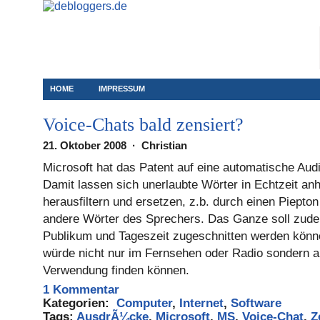
HOME
IMPRESSUM
Voice-Chats bald zensiert?
21. Oktober 2008 · Christian
Microsoft hat das Patent auf eine automatische A
Damit lassen sich unerlaubte Wörter in Echtzeit an
herausfiltern und ersetzen, z.b. durch einen Piepto
andere Wörter des Sprechers. Das Ganze soll zud
Publikum und Tageszeit zugeschnitten werden könn
würde nicht nur im Fernsehen oder Radio sondern a
Verwendung finden können.
1 Kommentar
Kategorien:
Computer
,
Internet
,
Software
Tags:
AusdrÃ¼cke
,
Microsoft
,
MS
,
Voice-Chat
,
Z