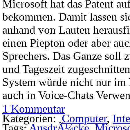
Microsoft hat das Patent au
bekommen. Damit lassen sic
anhand von Lauten herausfil
einen Piepton oder aber au
Sprechers. Das Ganze soll
und Tageszeit zugeschnitte
System würde nicht nur im
auch in Voice-Chats Verwe
1 Kommentar
Kategorien:
Computer
,
Int
Tags:
AusdrÃ¼cke
,
Microso