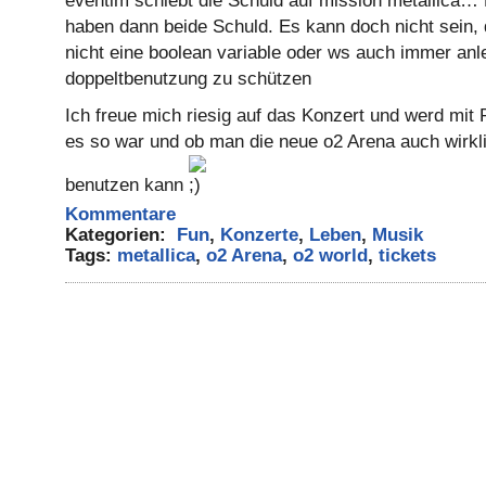
eventim schiebt die Schuld auf mission metallica… 
haben dann beide Schuld. Es kann doch nicht sein, 
nicht eine boolean variable oder ws auch immer an
doppeltbenutzung zu schützen
Ich freue mich riesig auf das Konzert und werd mit 
es so war und ob man die neue o2 Arena auch wirkli
benutzen kann
Kommentare
Kategorien:
Fun
,
Konzerte
,
Leben
,
Musik
Tags:
metallica
,
o2 Arena
,
o2 world
,
tickets