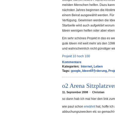
meisten Menschen helfen. Dazu kann 
nächsten Jahres beginnen die Abstim
einem Beirat ausgewählt werden. Für d
Verfügung. Gewinnen werden die Idee
Startseite wird auch aufgeklärt worum
Ideen wenigen helfen oder aber eben 
Ein sehr schönes Projekt in das es w
gute Ideen mit weit mehr als den 10Mio
und wahrscheinlich nicht günstiger wi
Projekt 10 hoch 100
Kommentare
Kategorien:
Internet
,
Leben
Tags:
google
,
IdeenfÃ¶rderung
,
Proj
o2 Arena Sitzplatzve
11. September 2008 · Christian
so dann hab ich mal hier den link zum
wie paul schon
erwähnt
hat, hoffe ich
abbuchungszwecken etc so gemacht 