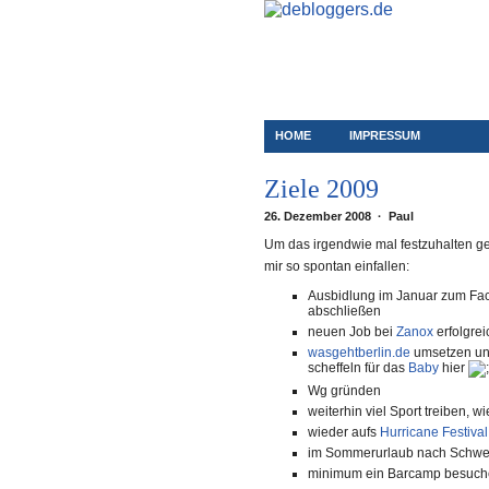
HOME
IMPRESSUM
Ziele 2009
26. Dezember 2008 · Paul
Um das irgendwie mal festzuhalten geb
mir so spontan einfallen:
Ausbidlung im Januar zum Fac
abschließen
neuen Job bei
Zanox
erfolgrei
wasgehtberlin.de
umsetzen un
scheffeln für das
Baby
hier
Wg gründen
weiterhin viel Sport treiben, w
wieder aufs
Hurricane Festival
im Sommerurlaub nach Schweden
minimum ein Barcamp besuche