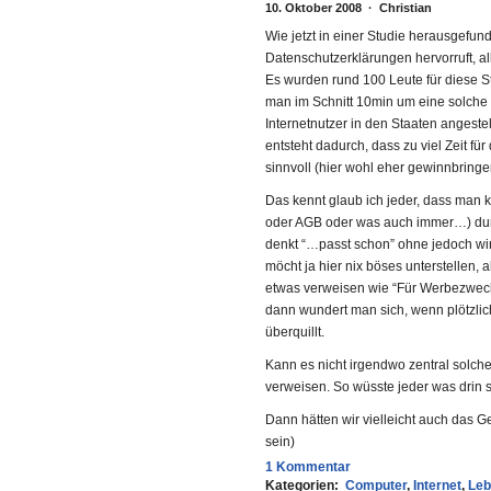
10. Oktober 2008 · Christian
Wie jetzt in einer Studie herausgefu
Datenschutzerklärungen hervorruft, all
Es wurden rund 100 Leute für diese S
man im Schnitt 10min um eine solche
Internetnutzer in den Staaten angeste
entsteht dadurch, dass zu viel Zeit f
sinnvoll (hier wohl eher gewinnbringe
Das kennt glaub ich jeder, dass man 
oder AGB oder was auch immer…) durch
denkt “…passt schon” ohne jedoch wir
möcht ja hier nix böses unterstellen
etwas verweisen wie “Für Werbezwec
dann wundert man sich, wenn plötzlich
überquillt.
Kann es nicht irgendwo zentral solch
verweisen. So wüsste jeder was drin 
Dann hätten wir vielleicht auch das 
sein)
1 Kommentar
Kategorien:
Computer
,
Internet
,
Leb