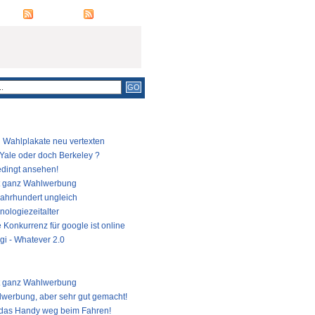
RSS FEED
COMMENTS
LÄRSTE BEITRÄGE
Wahlplakate neu vertexten
 Yale oder doch Berkeley ?
dingt ansehen!
t ganz Wahlwerbung
Jahrhundert ungleich
nologiezeitalter
 Konkurrenz für google ist online
gi - Whatever 2.0
TE BEITRÄGE
t ganz Wahlwerbung
werbung, aber sehr gut gemacht!
das Handy weg beim Fahren!