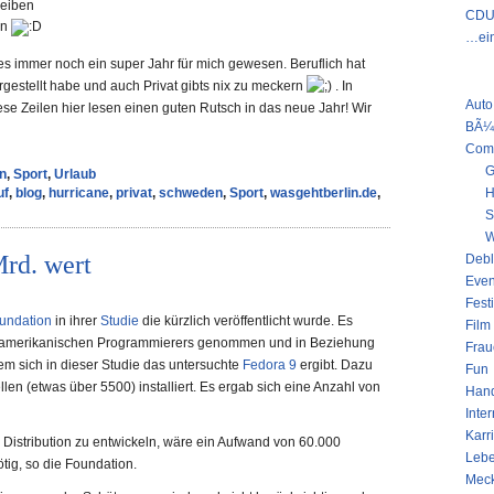
reiben
CDU 
en
…ein
t es immer noch ein super Jahr für mich gewesen. Beruflich hat
KATE
vorgestellt habe und auch Privat gibts nix zu meckern
. In
Auto
se Zeilen hier lesen einen guten Rutsch in das neue Jahr! Wir
BÃ¼
Com
G
n
,
Sport
,
Urlaub
uf
,
blog
,
hurricane
,
privat
,
schweden
,
Sport
,
wasgehtberlin.de
,
H
S
W
Mrd. wert
Deb
Even
Fest
undation
in ihrer
Studie
die kürzlich veröffentlicht wurde. Es
Film
s amerikanischen Programmierers genommen und in Beziehung
Frau
m sich in dieser Studie das untersuchte
Fedora 9
ergibt. Dazu
Fun
en (etwas über 5500) installiert. Es ergab sich eine Anzahl von
Han
Inter
Karr
Distribution zu entwickeln, wäre ein Aufwand von 60.000
Leb
tig, so die Foundation.
Mec