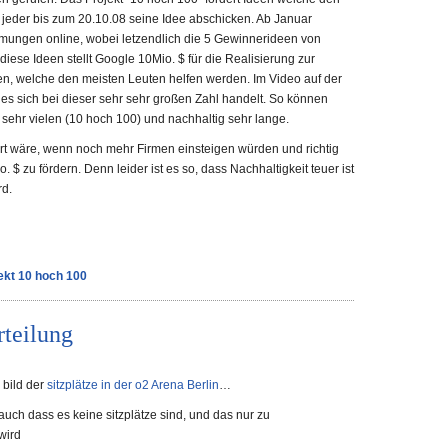
jeder bis zum 20.10.08 seine Idee abschicken. Ab Januar
mungen online, wobei letzendlich die 5 Gewinnerideen von
iese Ideen stellt Google 10Mio. $ für die Realisierung zur
n, welche den meisten Leuten helfen werden. Im Video auf der
 es sich bei dieser sehr sehr großen Zahl handelt. So können
sehr vielen (10 hoch 100) und nachhaltig sehr lange.
ert wäre, wenn noch mehr Firmen einsteigen würden und richtig
. $ zu fördern. Denn leider ist es so, dass Nachhaltigkeit teuer ist
rd.
ekt 10 hoch 100
rteilung
 bild der
sitzplätze in der o2 Arena Berlin
…
 auch dass es keine sitzplätze sind, und das nur zu
wird