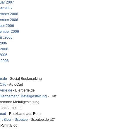
uar 2007
ar 2007
ember 2006
ember 2006
ber 2006
ember 2006
st 2006
 2006
 2006
2006
l 2006
ko.de
- Social Bookmarking
oCad
- AutoCad
Perle.de
- Bierperle.de
 Hannemann Metallgestaltung
- Olaf
emann Metallgestaltung
iedearbeiten
road
- Rockband aus Berlin
irt Blog – Scoutee
- Scoutee.de â€“
T-Shirt Blog