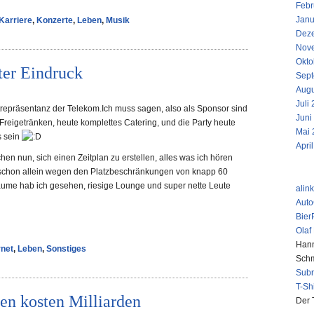
Febr
Janu
Karriere
,
Konzerte
,
Leben
,
Musik
Dez
Nov
Okto
ter Eindruck
Sept
Augu
Juli
dtrepräsentanz der Telekom.Ich muss sagen, also als Sponsor sind
Juni
 Freigetränken, heute komplettes Catering, und die Party heute
Mai 
s sein
Apri
en nun, sich einen Zeitplan zu erstellen, alles was ich hören
LINKS
, schon allein wegen den Platzbeschränkungen von knapp 60
äume hab ich gesehen, riesige Lounge und super nette Leute
alin
Aut
Bier
Olaf
Hann
rnet
,
Leben
,
Sonstiges
Schm
Sub
T-Sh
en kosten Milliarden
Der 