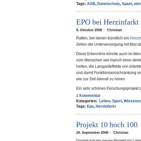
Tags:
AGB
,
Datenschutz
,
Spam
,
wir
EPO bei Herzinfarkt 
9. Oktober 2008 · Christian
Ratten, bei denen künstlich ein
Herzin
Zellen die Unterversorgung mit Blut ü
Diese Erkenntnis könnte auch im Mens
vom Menschen wie manch einer denk
helfen, die Langzeiteffekte von Infar
und damit Funktionseinschränkung vo
wie zur Zeit überall zu hören.
Ein sehr schönes Forschungsprojekt da
1 Kommentar
Kategorien:
Leben
,
Sport
,
Wissensc
Tags:
Epo
,
Herzinfarkt
Projekt 10 hoch 100
26. September 2008 · Christian
Google hat ein neues Projekt ins Leb