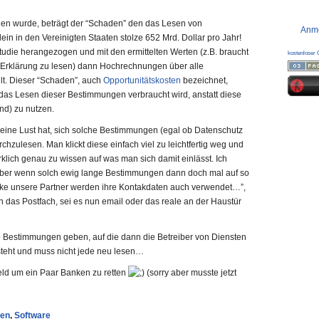
META
nden wurde, beträgt der “Schaden” den das Lesen von
Anm
ein in den Vereinigten Staaten stolze 652 Mrd. Dollar pro Jahr!
tudie herangezogen und mit den ermittelten Werten (z.B. braucht
kostenloser 
 Erklärung zu lesen) dann Hochrechnungen über alle
llt. Dieser “Schaden”, auch
Opportunitätskosten
bezeichnet,
ür das Lesen dieser Bestimmungen verbraucht wird, anstatt diese
nd) zu nutzen.
keine Lust hat, sich solche Bestimmungen (egal ob Datenschutz
zulesen. Man klickt diese einfach viel zu leichtfertig weg und
klich genau zu wissen auf was man sich damit einlässt. Ich
, aber wenn solch ewig lange Bestimmungen dann doch mal auf so
ke unsere Partner werden ihre Kontakdaten auch verwendet…”,
 das Postfach, sei es nun email oder das reale an der Haustür
e Bestimmungen geben, auf die dann die Betreiber von Diensten
steht und muss nicht jede neu lesen…
Geld um ein Paar Banken zu retten
(sorry aber musste jetzt
en
,
Software