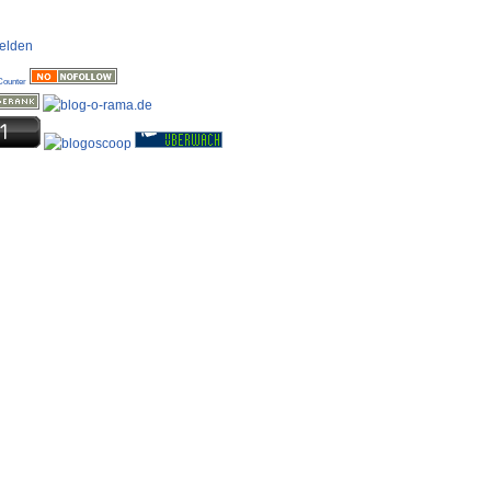
elden
Counter