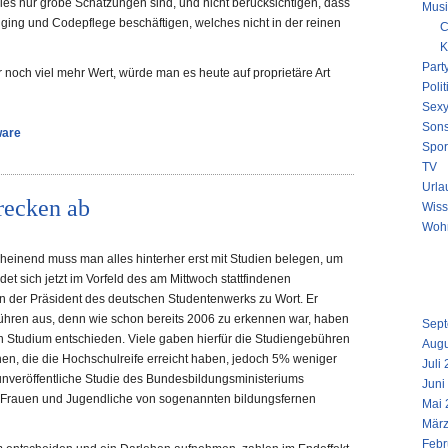
 dies nur grobe Schätzungen sind, und nicht berücksichtigen, dass
Musi
ging und Codepflege beschäftigen, welches nicht in der reinen
C
K
Part
 noch viel mehr Wert, würde man es heute auf proprietäre Art
Polit
Sex
Sons
ware
Spor
TV
Urla
recken ab
Wiss
Woh
cheinend muss man alles hinterher erst mit Studien belegen, um
NEUE
ldet sich jetzt im Vorfeld des am Mittwoch stattfindenen
ARCH
n der Präsident des deutschen Studentenwerks zu Wort. Er
ühren aus, denn wie schon bereits 2006 zu erkennen war, haben
Sept
in Studium entschieden. Viele gaben hierfür die Studiengebühren
Augu
n, die die Hochschulreife erreicht haben, jedoch 5% weniger
Juli
unveröffentliche Studie des Bundesbildungsministeriums
Juni
 Frauen und Jugendliche von sogenannten bildungsfernen
Mai 
März
Febr