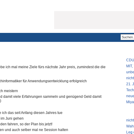
POPU
CDU 
MIT,
e ich mal meine Ziele fürs nächste Jahr preis, zumindest die die
unbe
nich
hinformatiker für Anwendungsentwicklung erfolgreich
21. 
Tech
ch meistern
neue
d damit viele Erfahrungen sammeln und genügend Geld damit
Miya
NEUS
ie ich das seit Anfang diesen Jahres tue
im Juni gehen
nich
 fahren, so der Plan bis jetzt!
Wahl
n und auch selber mal ne Session halten
Leg 