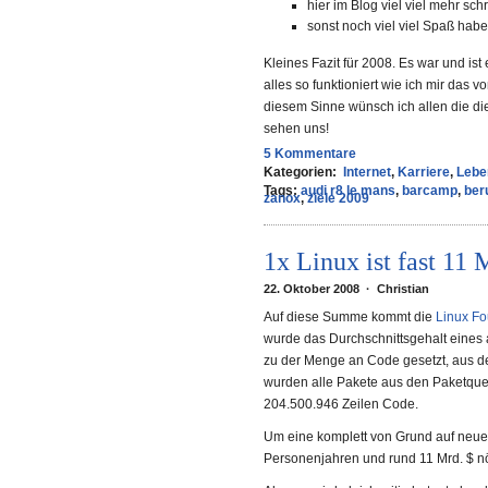
hier im Blog viel viel mehr sch
sonst noch viel viel Spaß hab
Kleines Fazit für 2008. Es war und is
alles so funktioniert wie ich mir das 
diesem Sinne wünsch ich allen die die
sehen uns!
5 Kommentare
Kategorien:
Internet
,
Karriere
,
Lebe
Tags:
audi r8 le mans
,
barcamp
,
ber
zanox
,
ziele 2009
1x Linux ist fast 11 
22. Oktober 2008 · Christian
Auf diese Summe kommt die
Linux Fo
wurde das Durchschnittsgehalt eine
zu der Menge an Code gesetzt, aus de
wurden alle Pakete aus den Paketquell
204.500.946 Zeilen Code.
Um eine komplett von Grund auf neue 
Personenjahren und rund 11 Mrd. $ nö