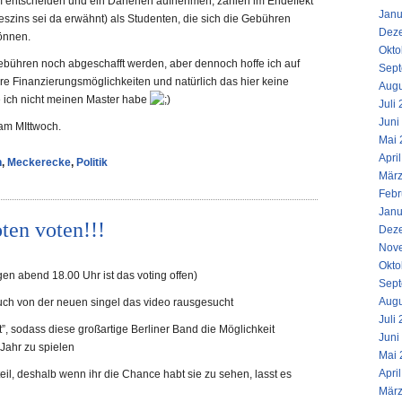
um entscheiden und ein Darlehen aufnehmen, zahlen im Endeffekt
Janu
eszins sei da erwähnt) als Studenten, die sich die Gebühren
Dez
können.
Okto
gebühren noch abgeschafft werden, aber dennoch hoffe ich auf
Sept
re Finanzierungsmöglichkeiten und natürlich das hier keine
Augu
 ich nicht meinen Master habe
Juli
Juni
am MIttwoch.
Mai 
Apri
n
,
Meckerecke
,
Politik
März
Febr
Janu
ten voten!!!
Dez
Nov
Okto
rgen abend 18.00 Uhr ist das voting offen)
Sept
Augu
ch von der neuen singel das video rausgesucht
Juli
t”, sodass diese großartige Berliner Band die Möglichkeit
Juni
Jahr zu spielen
Mai 
Apri
eil, deshalb wenn ihr die Chance habt sie zu sehen, lasst es
März