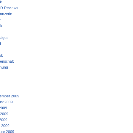
k
D-Reviews
onzerte
y
ik
y
tiges
t
ub
enschaft
nung
STE KOMMENTARE
IV
ember 2009
st 2009
 2009
 2009
2009
 2009
uar 2009