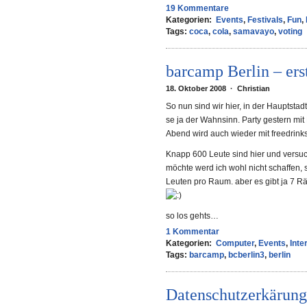
19 Kommentare
Kategorien:
Events
,
Festivals
,
Fun
,
Tags:
coca
,
cola
,
samavayo
,
voting
barcamp Berlin – ers
18. Oktober 2008 · Christian
So nun sind wir hier, in der Hauptsta
se ja der Wahnsinn. Party gestern mit
Abend wird auch wieder mit freedrink
Knapp 600 Leute sind hier und versuch
möchte werd ich wohl nicht schaffen
Leuten pro Raum. aber es gibt ja 7 R
so los gehts…
1 Kommentar
Kategorien:
Computer
,
Events
,
Inte
Tags:
barcamp
,
bcberlin3
,
berlin
Datenschutzerkärung