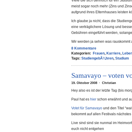
Viele die sich dennoch für ein Studi
meist sogar noch mehr (Zins und Zins
aufgrund ihres Elternhauses leisten 
Ich glaube ja nicht, dass die Studien
eine verträglichere Lösung und besse
Gebühren eingeführt werden, solange
Wir werden ja sehen was rauskommt 
8 Kommentare
Kategorien:
Frauen
,
Karriere
,
Lebe
Tags:
StudiengebÃ¼hren
,
Studium
Samavayo – voten vo
19. Oktober 2008 · Christian
Hey also es ist der letzte Tag (bis mo
Paul hat es
hier
schon erwähnt und au
Votet für Samavayo
und den Titel “wai
bekommt auf allen Festivals nächstes 
Live sind sind sie nunmal im Heimvort
euch nicht entgehen