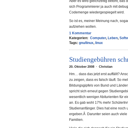
Aber es wird gleichzeitig betont, das
sich Programmierer ja auch mit debug
Codemenge wiedergespiegelt wird.
So ist es, meiner Meinung nach, sogar
aufziehen wollen.
1 Kommentar
Kategorien:
Computer
,
Leben
,
Soft
Tags:
gnu/linux
,
linux
Studiengebühren sch
20. Oktober 2008 · Christian
Hm… dass das jetzt erst auffällt? Ans
zu zeigen, dass es falsch läuft. So me
Bildungsgipfels von Bund und Länder
spricht sich erneut gegen Studiengeb
wesentlich weniger Abiturienten für e
an. Es gab wohl 17% mehr SchülerInne
Studienanfänger. Dies hat eine noch 
ergeben.Â Darunter seien auch viele
Familien.