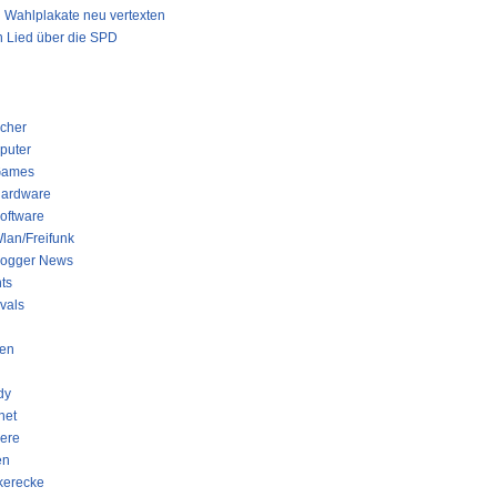
Wahlplakate neu vertexten
 Lied über die SPD
GORIEN
cher
puter
ames
ardware
oftware
lan/Freifunk
logger News
ts
ivals
en
dy
net
iere
en
kerecke