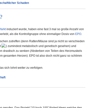
tschaftlicher Schaden
?
farkt
induziert wurde, haben eine fast 3 mal so große Anzahl von
berlebt, als die Kontrollgruppe ohne einmaliger Dosis von
EPO
.
chen zutreffen (denn Ratten/Mäuse sind ja nicht so verschieden
t
zumindest metabolisch und genetisch gesehen) und
kten drastisch zu senken (Absterben von Teilen des Herzmuskels
m gesamten Herzen). EPO ist also doch nicht ganz so schlimm
s sich lohnt weiter zu verfolgen.
haft
en gerufen. Das Projekt “10 hoch 100″ fördert Ideen welche den